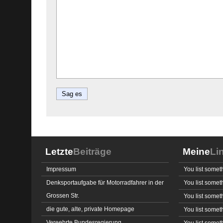
Letzte
Beiträge
Meine
Li
Impressum
You list somet
Denksportaufgabe für Motorradfahrer in der
You list somet
Grossen Str.
You list somet
die gute, alte, private Homepage
You list somet
Vereehrte Bundesregierung
You list somet