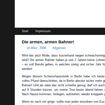
magazin99.de
Start
Impressum
Die armen, armen Bahner!
18 März, 2008
Allgemein
Wird das jetzt Mode, dass kurzerhand wegen schwachsinnig
wird? Die armen Bahner haben ja seit 2 Jahren keine Loh
– es soll Berufe geben, in welchen stetig und sicher Jahr f
werden!
Wegen diesem Scheisshausstreik in Berlin habe ich heute
volles Pfund überschritten, da in Berlin absolut nichts mehr 
Bahner! Und als wäre das nicht scheiße genug, darf ich au
auf 9 Stunden kürzen, um meine Tour heute abend fahren 
Nach Hause kommen, hinlegen, aufstehen, wieder knüppeln 
Wenn es nach mir ginge, sollte man jeden einzelnen von Euch