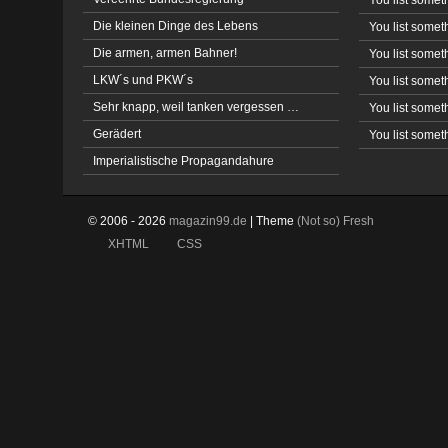
Die kleinen Dinge des Lebens
You list somet
Die armen, armen Bahner!
You list somet
LKW´s und PKW´s
You list somet
Sehr knapp, weil tanken vergessen …
You list somet
Gerädert
You list somet
Imperialistische Propagandahure
© 2006 - 2026
magazin99.de
| Theme
(Not so)
Fresh
XHTML
CSS