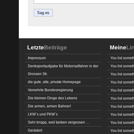
Letzte
Beiträge
Meine
Li
Impressum
You list somet
Denksportaufgabe für Motorradfahrer in der
You list somet
Grossen Str.
You list somet
die gute, alte, private Homepage
You list somet
Vereehrte Bundesregierung
You list somet
Die kleinen Dinge des Lebens
You list somet
Die armen, armen Bahner!
You list somet
LKW´s und PKW´s
You list somet
Sehr knapp, weil tanken vergessen …
You list somet
Gerädert
You list somet