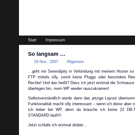
magazin99.de
Start
Impressum
So langsam …
19 Nov., 2007
Allgemein
…geht mir Serendipity in Verbindung mit meinem Hoster so ri
FTP mittels s9y, somit keine Pluggz oder besondere Rew
Rechte! Und das heißt? Dass ich jetzt erstmal die Schnauze 
überlegen bin, mein WP wieder rauszukramen!
Selbstverständlich würde dann das jetzige Layout übernom
Funktionalität macht s9y interessant – wenn ich diese aber n
ich lieber bei WP, denn da brauche ich keine 22 DB-T
STANDARD läuft!!!
Jetzt schlafe ich erstmal drüber…