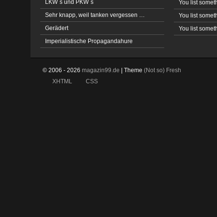
LKW´s und PKW´s
You list somet
Sehr knapp, weil tanken vergessen …
You list somet
Gerädert
You list somet
Imperialistische Propagandahure
© 2006 - 2026
magazin99.de
| Theme
(Not so)
Fresh
XHTML
CSS