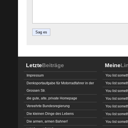
Letzte
Beiträge
Meine
Li
Impressum
You list somet
Denksportaufgabe für Motorradfahrer in der
You list somet
Grossen Str.
You list somet
die gute, alte, private Homepage
You list somet
Vereehrte Bundesregierung
You list somet
Die kleinen Dinge des Lebens
You list somet
Die armen, armen Bahner!
You list somet